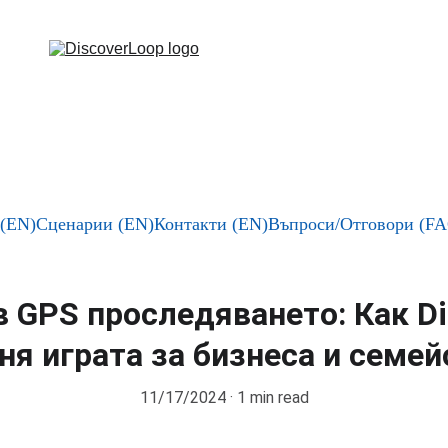
І
І  
rloop.com
+359 877-72-15-77  
РАБОТНО ВРЕМЕ:  ПОН - ПЕТ  9.0
(EN)
Сценарии (EN)
Контакти (EN)
Въпроси/Отговори (FA
 GPS проследяването: Как D
ня играта за бизнеса и семей
11/17/2024
1 min read