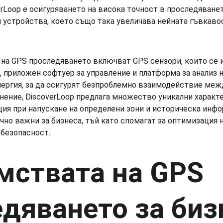
rLoop е осигуряването на висока точност в проследяване
и устройства, което също така увеличава нейната гъвкаво
на GPS проследяването включват GPS сензори, които се и
 приложен софтуер за управление и платформа за анализ на
нергия, за да осигурят безпроблемно взаимодействие межд
нение, DiscoverLoop предлага множество уникални характе
ция при напускане на определени зони и историческа инфо
чно важни за бизнеса, тъй като спомагат за оптимизация н
 безопасност.
ствата на GPS 
дяването за биз