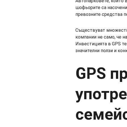
Автопарковете, които в
шофьорите са насочени
превозните средства п
Съществуват множество
компании не само, че н
Инвестицията в GPS тех
значителни ползи и кон
GPS пр
употре
семей