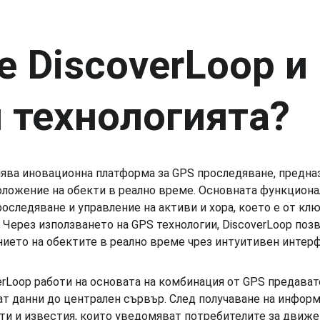
е DiscoverLoop и 
 технологията?
лява иновационна платформа за GPS проследяване, предна
оложение на обекти в реално време. Основната функциона
оследяване и управление на активи и хора, което е от клю
 Через използването на GPS технологии, DiscoverLoop поз
ието на обектите в реално време чрез интуитивен интерф
erLoop работи на основата на комбинация от GPS предават
т данни до централен сървър. След получаване на информ
ти и известия, които уведомяват потребителите за движен