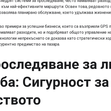
недрят системи за проследяване, често намаляват разходи
 към най-ефективните маршрути. Освен това, редовното 
озволява планирано обслужване, което удължава жизнения
 примери за успешни бизнеси, които са възприели GPS п
амаляват разходите, но и подобряват общото управление на
нологии непрекъснато се доказва като стратегически ход
курентно предимство на пазара.
оследяване за л
ба: Сигурност за
ството