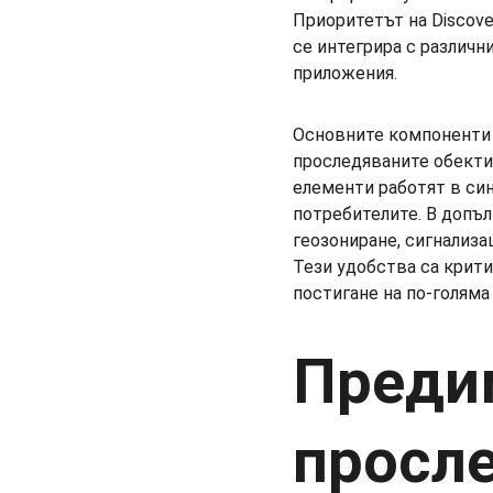
Приоритетът на Discove
се интегрира с различн
приложения.
Основните компоненти 
проследяваните обекти,
елементи работят в си
потребителите. В допъл
геозониране, сигнализа
Тези удобства са крити
постигане на по-голяма
Предим
просле