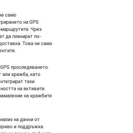
не само 
грирането на GPS 
 маршрутите. Чрез 
т да планират по-
оставка. Това не само 
ентите.
 GPS проследяването. 
 или кражба, като 
нтегрират тази 
ността на активите. 
намаление на кражбите 
ализ на данни от 
ориво и поддръжка. 