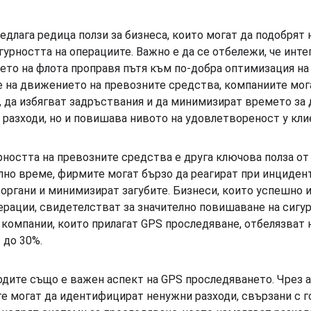
длага редица ползи за бизнеса, които могат да подобрят 
гурността на операциите. Важно е да се отбележи, че инте
ето на флота проправя пътя към по-добра оптимизация на
 на движението на превозните средства, компаниите мога
 да избягват задръствания и да минимизират времето за д
разходи, но и повишава нивото на удовлетвореност у кли
ността на превозните средства е друга ключова полза от
но време, фирмите могат бързо да реагират при инцидент
ргани и минимизират загубите. Бизнеси, които успешно и
ерации, свидетелстват за значително повишаване на сигур
компании, които прилагат GPS проследяване, отбелязват 
 до 30%.
дите също е важен аспект на GPS проследяването. Чрез ан
е могат да идентифицират ненужни разходи, свързани с г