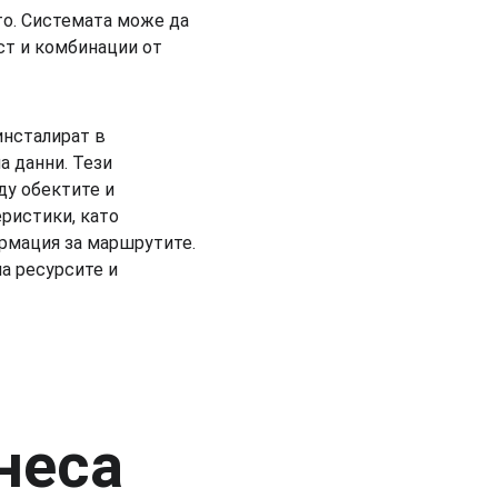
то. Системата може да 
ст и комбинации от 
нсталират в 
 данни. Тези 
у обектите и 
ристики, като 
рмация за маршрутите. 
а ресурсите и 
неса