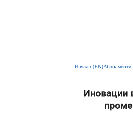
info@discove
Начало (EN)
Абонаменти 
Иновации в
проме