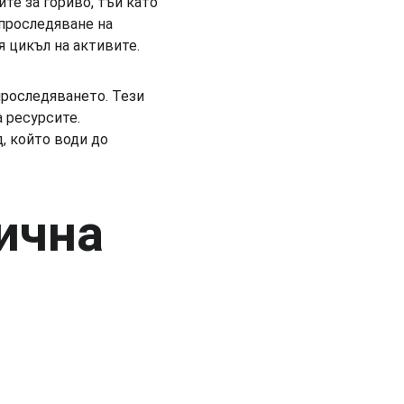
те за гориво, тъй като 
проследяване на 
 цикъл на активите.
роследяването. Тези 
 ресурсите. 
, който води до 
ична 
 