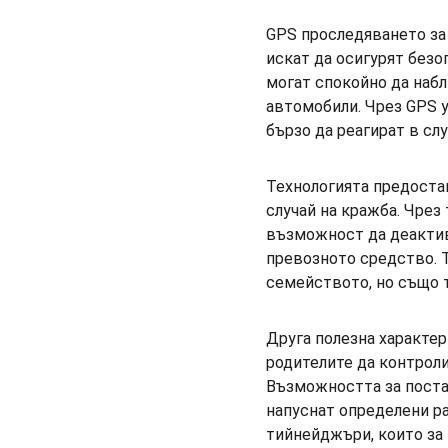
GPS проследяването за 
искат да осигурят безо
могат спокойно да наб
автомобили. Чрез GPS у
бързо да реагират в сл
Технологията предостав
случай на кражба. Чрез
възможност да деактив
превозното средство. 
семейството, но също 
Друга полезна характер
родителите да контроли
Възможността за постав
напуснат определени ра
тийнейджъри, които за 