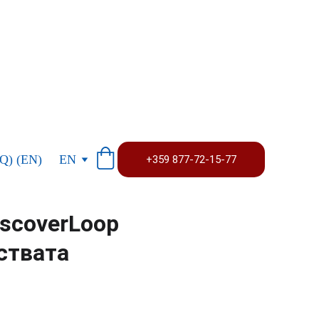
0 - 18.00 ЧАСА
Q) (EN)
EN
+359 877-72-15-77
iscoverLoop
ствата