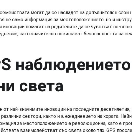
семействата могат да се насладят на допълнителен слой н
вя не само информация за местоположението, но и инстру
и иновации помагат на родителите да се чувстват по-спок
едневие, като значително повишават безопасността на се
PS наблюдението
ни света
н от най-значимите иновации на последните десетилетия,
различни сектори, както и в ежедневието на хората. Нейн
рмация за местоположението е революционна, като е пром
ействата взаимодействат със света около тях. GPS просл