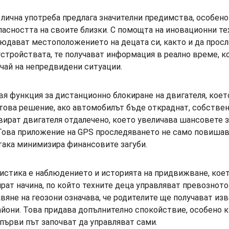
лична употреба предлага значителни предимства, особено 
пасността на своите близки. С помощта на иновационни те
людават местоположението на децата си, както и да прос
стройствата, те получават информация в реално време, к
учай на непредвидени ситуации.
я функция за дистанционно блокиране на двигателя, което
 това решение, ако автомобилът бъде откраднат, собстве
ират двигателя отдалечено, което увеличава шансовете з
Това приложение на GPS проследяването не само повишав
така минимизира финансовите загуби.
истика е наблюдението и историята на придвижване, коет
рат начина, по който техните деца управляват превозното
яне на геозони означава, че родителите ще получават изв
йони. Това придава допълнително спокойствие, особено к
първи път започват да управляват сами.