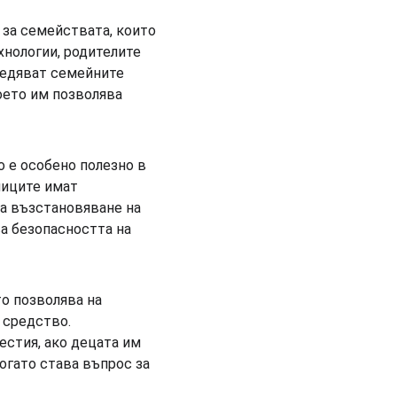
за семействата, които 
хнологии, родителите 
ледяват семейните 
оето им позволява 
 е особено полезно в 
ниците имат 
а възстановяване на 
а безопасността на 
о позволява на 
 средство. 
естия, ако децата им 
огато става въпрос за 