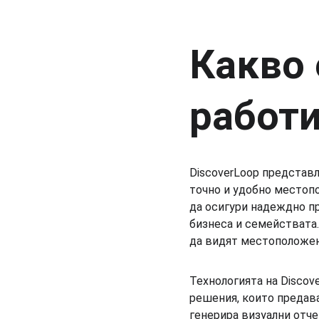
Какво 
работи
DiscoverLoop представ
точно и удобно местоп
да осигури надеждно пр
бизнеса и семействата.
да видят местоположен
Технологията на Discov
решения, които предава
генерира визуални отче