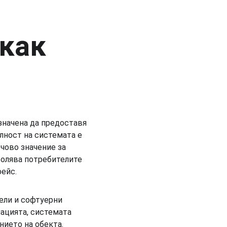
как 
значена да предоставя 
лност на системата е 
чово значение за 
волява потребителите 
ейс.
ели и софтуерни 
ацията, системата 
ието на обекта. 