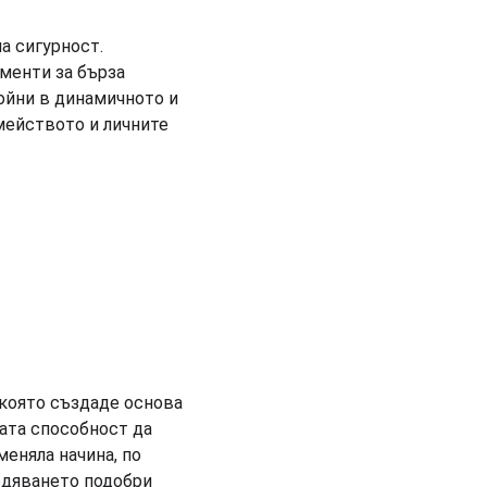
а сигурност. 
менти за бърза 
ойни в динамичното и 
мейството и личните 
 
 която създаде основа 
ата способност да 
еняла начина, по 
едяването подобри 