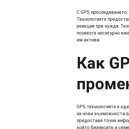
С GPS проследяването, 
Технологията предоста
реакция при нужда. Тез
понякога несигурно еж
им активи.
Как G
проме
GPS технологията е еди
за нови възможности в 
предоставя точна инфо
който бизнесите и сем