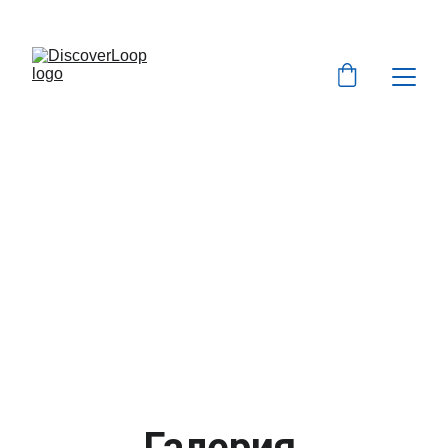
info@discoverloop.
net  
І
+359 877-72-15-77  
І  
РАБОТНО ВРЕМЕ:  ПОН - ПЕТ  9.00 - 18.00 ЧАСА
Галерия 